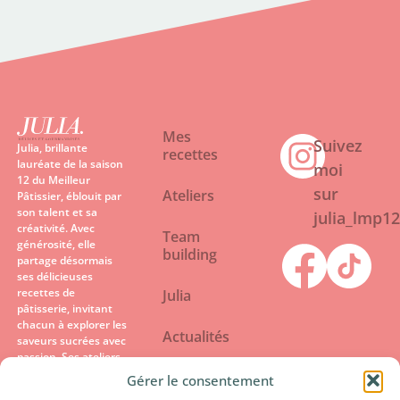
Mes
Suivez
Julia, brillante
recettes
lauréate de la saison
moi
12 du Meilleur
sur
Ateliers
Pâtissier, éblouit par
son talent et sa
julia_lmp12
créativité. Avec
Team
générosité, elle
building
partage désormais
ses délicieuses
recettes de
Julia
pâtisserie, invitant
chacun à explorer les
Actualités
saveurs sucrées avec
passion. Ses ateliers
sont des rendez-vous
Contactez-
Gérer le consentement
gourmands où
moi