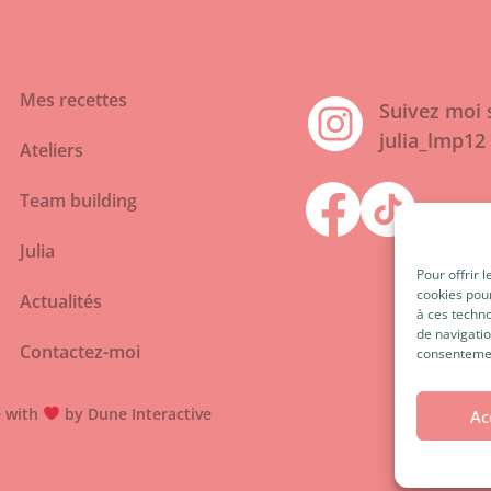
Mes recettes
Suivez moi 
julia_lmp12
Ateliers
Team building
Julia
Pour offrir 
cookies pour
Actualités
à ces techn
de navigatio
Contactez-moi
consentement
 with
by Dune Interactive
Ac