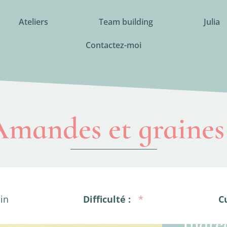
Ateliers
Team building
Julia
Contactez-moi
mandes et graines
in
Difficulté :
*
C
Ingré