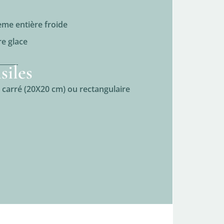
ème entière froide
re glace
siles
carré (20X20 cm) ou rectangulaire