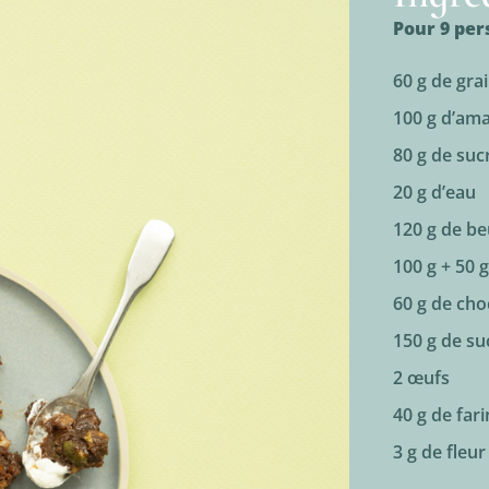
Pour 9 pe
60 g de gra
100 g d’am
80 g de suc
20 g d’eau
120 g de be
100 g + 50 
60 g de choc
150 g de s
2 œufs
40 g de fari
3 g de fleur