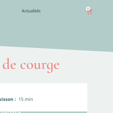
0
Actualités
 de courge
uisson :
15 min
dients