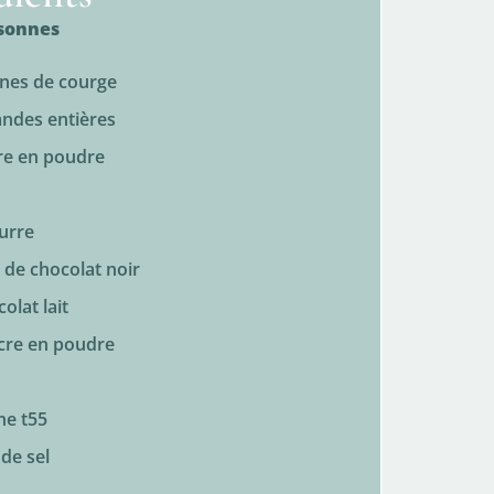
rsonnes
ines de courge
andes entières
re en poudre
urre
g de chocolat noir
olat lait
ucre en poudre
ne t55
 de sel