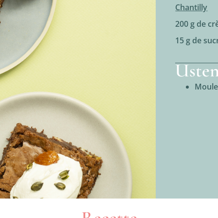
Chantilly
200 g de cr
15 g de suc
Usten
Moule 
Recette